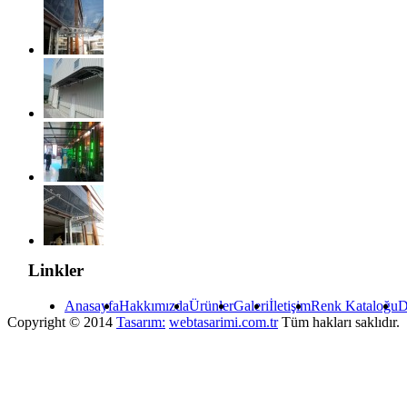
Linkler
Anasayfa
Hakkımızda
Ürünler
Galeri
İletişim
Renk Kataloğu
D
Copyright © 2014
Tasarım:
webtasarimi.com.tr
Tüm hakları saklıdır.